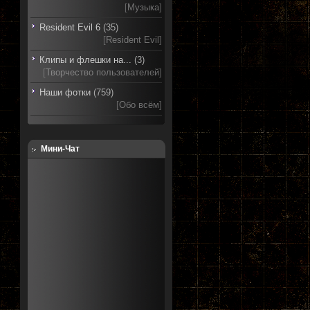
[
Музыка
]
Resident Evil 6
(35)
[
Resident Evil
]
Клипы и флешки на...
(3)
[
Творчество пользователей
]
Наши фотки
(759)
[
Обо всём
]
Мини-Чат