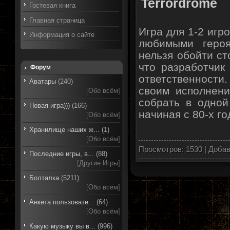
Terrordrome
Гостевая книга
Главная страница
Игра для 1-2 игр
Информация о сайте
любимыми геро
нельзя обойти ст
что разработчик
Форум
ответственности.
Аватары
(240)
своим исполнени
[
Обо всём
]
собрать в одной
Новая игра)))
(166)
начиная с 80-х г
[
Обо всём
]
Хранилище наших ж...
(1)
[
Обо всём
]
Просмотров: 1530 | Доба
Последние игры, в...
(88)
[
Другие Игры
]
Болталка
(5211)
[
Обо всём
]
Анкета пользовате...
(64)
[
Обо всём
]
Какую музыку вы в...
(996)