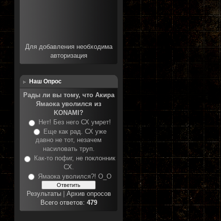
Для добавления необходима
авторизация
Наш Опрос
Рады ли вы тому, что Акира
Ямаока уволился из
KONAMI?
Нет! Без него СХ умрет!
Еще как рад. СХ уже
давно не тот, незачем
насиловать труп.
Как-то пофиг, не поклонник
СХ.
Ямаока уволился?! О_О
Результаты
|
Архив опросов
Всего ответов:
479