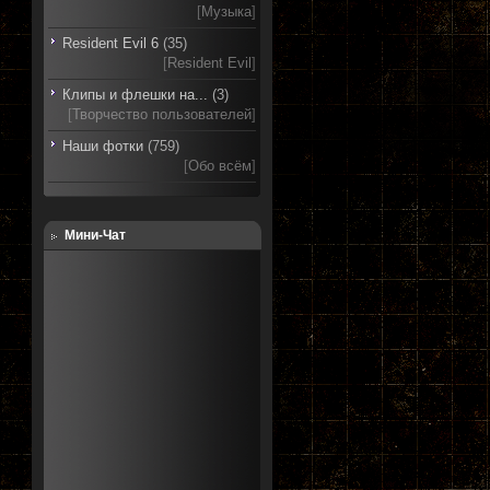
[
Музыка
]
Resident Evil 6
(35)
[
Resident Evil
]
Клипы и флешки на...
(3)
[
Творчество пользователей
]
Наши фотки
(759)
[
Обо всём
]
Мини-Чат