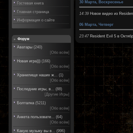
30 Марта, Воскресенье
Гостевая книга
Главная страница
14:39
Новое видео из Resident
Информация о сайте
06 Марта, Четверг
23:47
Resident Evil 5 в Октяб
Форум
Аватары
(240)
[
Обо всём
]
Новая игра)))
(166)
[
Обо всём
]
Хранилище наших ж...
(1)
[
Обо всём
]
Последние игры, в...
(88)
[
Другие Игры
]
Болталка
(5211)
[
Обо всём
]
Анкета пользовате...
(64)
[
Обо всём
]
Какую музыку вы в...
(996)