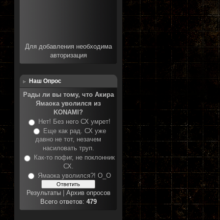
Для добавления необходима
авторизация
Наш Опрос
Рады ли вы тому, что Акира
Ямаока уволился из
KONAMI?
Нет! Без него СХ умрет!
Еще как рад. СХ уже
давно не тот, незачем
насиловать труп.
Как-то пофиг, не поклонник
СХ.
Ямаока уволился?! О_О
Результаты
|
Архив опросов
Всего ответов:
479