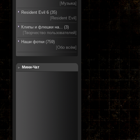
[
Музыка
]
Resident Evil 6
(35)
[
Resident Evil
]
Клипы и флешки на...
(3)
[
Творчество пользователей
]
Наши фотки
(759)
[
Обо всём
]
Мини-Чат