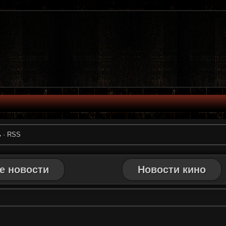
ь
·
RSS
е новости
Новости кино