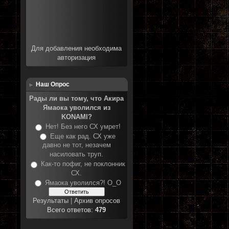
Для добавления необходима
авторизация
Наш Опрос
Рады ли вы тому, что Акира
Ямаока уволился из
KONAMI?
Нет! Без него СХ умрет!
Еще как рад. СХ уже
давно не тот, незачем
насиловать труп.
Как-то пофиг, не поклонник
СХ.
Ямаока уволился?! О_О
Результаты
|
Архив опросов
Всего ответов:
479