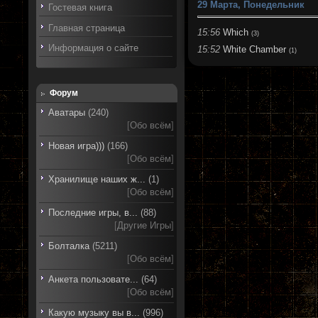
29 Марта, Понедельник
Гостевая книга
Главная страница
15:56
Which
(3)
Информация о сайте
15:52
White Chamber
(1)
Форум
Аватары
(240)
[
Обо всём
]
Новая игра)))
(166)
[
Обо всём
]
Хранилище наших ж...
(1)
[
Обо всём
]
Последние игры, в...
(88)
[
Другие Игры
]
Болталка
(5211)
[
Обо всём
]
Анкета пользовате...
(64)
[
Обо всём
]
Какую музыку вы в...
(996)