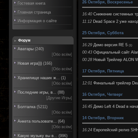
26 Октября, Воскресенье
Гостевая книга
Главная страница
16:40
Снижение системных тр
Информация о сайте
11:12
Dead Space 2 уже нахо
25 Октября, Суббота
Форум
16:29
Демо версия RE 5
(1)
Аватары
(240)
00:43
Официальный сайт Ala
[
Обо всём
]
00:28
Новый Трейлер ALON W
Новая игра)))
(166)
[
Обо всём
]
17 Октября, Пятница
Хранилище наших ж...
(1)
12:01
Финальный трейлер De
[
Обо всём
]
Последние игры, в...
(88)
16 Октября, Четверг
[
Другие Игры
]
16:45
Демо Left 4 Dead в нач
Болталка
(5211)
[
Обо всём
]
14 Октября, Вторник
Анкета пользовате...
(64)
[
Обо всём
]
16:24
Европейский релиз SHH
Какую музыку вы в...
(996)