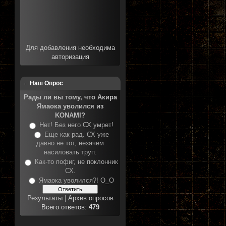
Для добавления необходима
авторизация
Наш Опрос
Рады ли вы тому, что Акира
Ямаока уволился из
KONAMI?
Нет! Без него СХ умрет!
Еще как рад. СХ уже
давно не тот, незачем
насиловать труп.
Как-то пофиг, не поклонник
СХ.
Ямаока уволился?! О_О
Результаты
|
Архив опросов
Всего ответов:
479