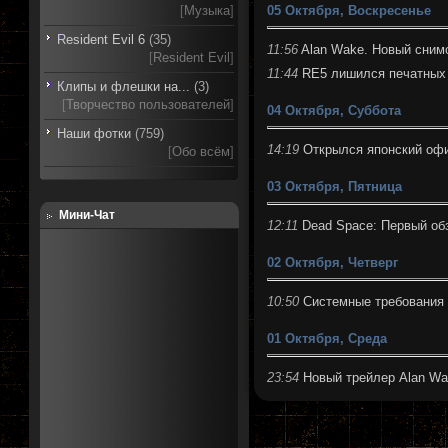
05 Октября, Воскресенье
[
Музыка
]
Resident Evil 6
(35)
11:56
Alan Wake. Новый сним
[
Resident Evil
]
11:44
RE5 лишился печатных
Клипы и флешки на...
(3)
[
Творчество пользователей
]
04 Октября, Суббота
Наши фотки
(759)
14:19
Открылся японский оф
[
Обо всём
]
03 Октября, Пятница
Мини-Чат
12:11
Dead Space: Первый об
02 Октября, Четверг
10:50
Системные требования S
01 Октября, Среда
23:54
Новый трейлер Alan Wa