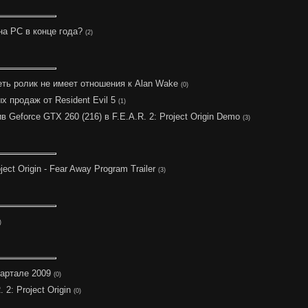
 на PC в конце года?
(2)
ть ролик не имеет отношения к Alan Wake
(0)
 продаж от Resident Evil 5
(1)
 Geforce GTX 260 (216) в F.E.A.R. 2: Project Origin Demo
(3)
ject Origin - Fear Away Program Trailer
(3)
)
вартале 2009
(0)
2: Project Origin
(0)