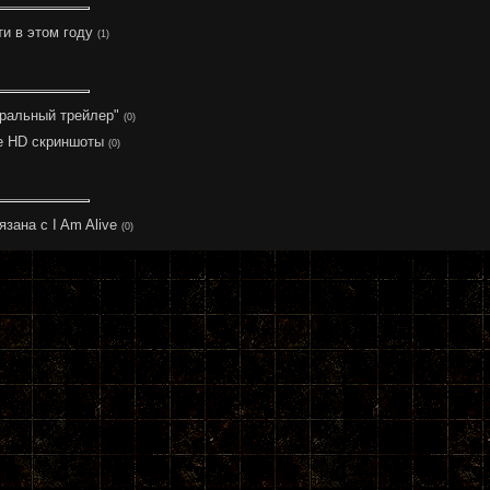
и в этом году
(1)
атральный трейлер"
(0)
ые HD скриншоты
(0)
зана с I Am Alive
(0)