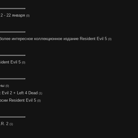
2 - 22 января
(0)
олее интересное коллекционное издание Resident Evil 5
(0)
dent Evil 5
(0)
аны
(0)
 Evil 2 + Left 4 Dead
(1)
сии Resident Evil 5
(0)
.R. 2
(1)