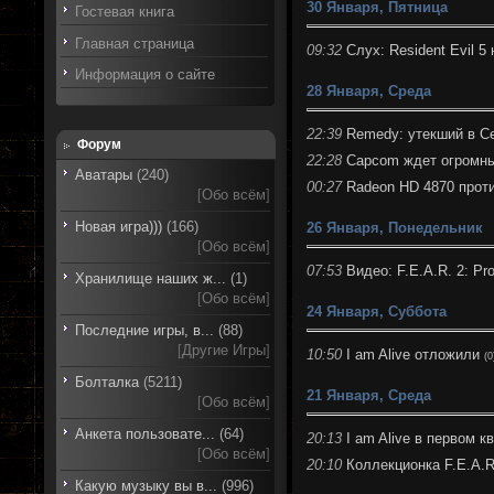
30 Января, Пятница
Гостевая книга
Главная страница
09:32
Слух: Resident Evil 5
Информация о сайте
28 Января, Среда
22:39
Remedy: утекший в Се
Форум
22:28
Capcom ждет огромных
Аватары
(240)
00:27
Radeon HD 4870 против
[
Обо всём
]
Новая игра)))
(166)
26 Января, Понедельник
[
Обо всём
]
07:53
Видео: F.E.A.R. 2: Pro
Хранилище наших ж...
(1)
[
Обо всём
]
24 Января, Суббота
Последние игры, в...
(88)
[
Другие Игры
]
10:50
I am Alive отложили
(0
Болталка
(5211)
21 Января, Среда
[
Обо всём
]
Анкета пользовате...
(64)
20:13
I am Alive в первом к
[
Обо всём
]
20:10
Коллекционка F.E.A.R. 
Какую музыку вы в...
(996)