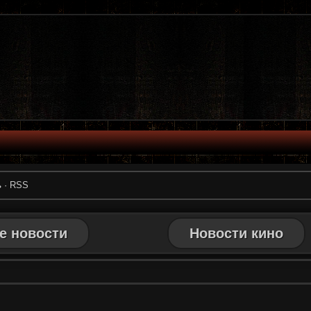
ь
·
RSS
е новости
Новости кино