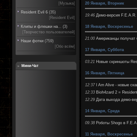
20 Января, Вторник
[
Музыка
]
Resident Evil 6
(35)
19:46
Демо-версия F.E.A.R. 
[
Resident Evil
]
18 Января, Воскресенье
Клипы и флешки на...
(3)
[
Творчество пользователей
]
21:00
Американцы получат б
Наши фотки
(759)
[
Обо всём
]
17 Января, Суббота
03:21
Новые скриншоты Resi
Мини-Чат
16 Января, Пятница
12:37
I Am Alive - новые ск
12:33
Bioh4zard 2 = Resident
12:29
Дата выхода демо-вер
14 Января, Среда
09:38
Роботы Shogo в F.E.A
11 Января, Воскресенье