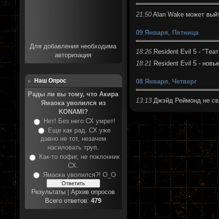
21:50
Alan Wake может выйт
09 Января, Пятница
Для добавления необходима
18:26
Resident Evil 5 - "Tе
авторизация
18:21
Resident Evil 5 - нов
Наш Опрос
08 Января, Четверг
Рады ли вы тому, что Акира
13:13
Джэйд Реймонд не свя
Ямаока уволился из
KONAMI?
Нет! Без него СХ умрет!
Еще как рад. СХ уже
давно не тот, незачем
насиловать труп.
Как-то пофиг, не поклонник
СХ.
Ямаока уволился?! О_О
Результаты
|
Архив опросов
Всего ответов:
479