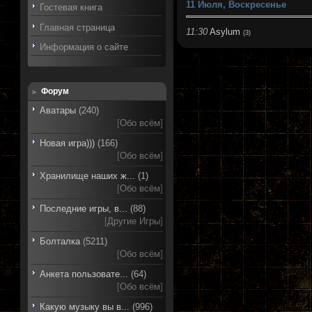
11 Июля, Воскресенье
Гостевая книга
Главная страница
11:30
Asylum
(3)
Информация о сайте
Форум
Аватары
(240)
[
Обо всём
]
Новая игра)))
(166)
[
Обо всём
]
Хранилище наших ж...
(1)
[
Обо всём
]
Последние игры, в...
(88)
[
Другие Игры
]
Болталка
(5211)
[
Обо всём
]
Анкета пользовате...
(64)
[
Обо всём
]
Какую музыку вы в...
(996)