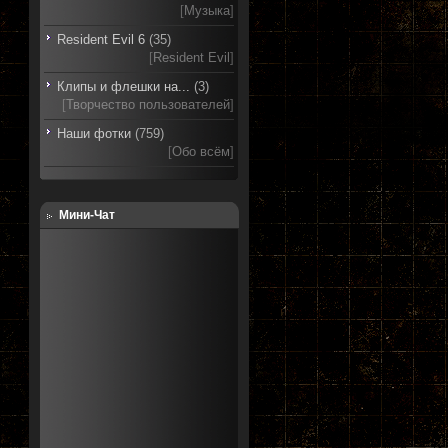
[
Музыка
]
Resident Evil 6
(35)
[
Resident Evil
]
Клипы и флешки на...
(3)
[
Творчество пользователей
]
Наши фотки
(759)
[
Обо всём
]
Мини-Чат