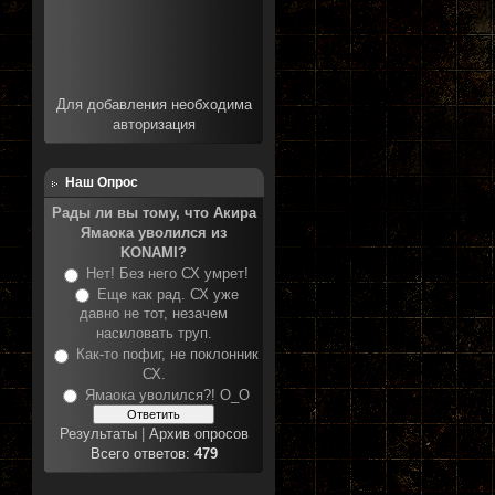
Для добавления необходима
авторизация
Наш Опрос
Рады ли вы тому, что Акира
Ямаока уволился из
KONAMI?
Нет! Без него СХ умрет!
Еще как рад. СХ уже
давно не тот, незачем
насиловать труп.
Как-то пофиг, не поклонник
СХ.
Ямаока уволился?! О_О
Результаты
|
Архив опросов
Всего ответов:
479