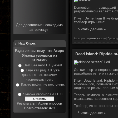
Dementium II, вышедший
разработчиком является ст
И нет, Dementium II не бу
трейлер игры ниже:
Для добавления необходима
...
Читать дальше »
авторизация
Категория:
Игровые новости
| Просмотр
Наш Опрос
Рады ли вы тому, что Акира
Dead Island: Riptide в
Ямаока уволился из
KONAMI?
Нет! Без него СХ умрет!
До сих пор о недавно ано
Еще как рад. СХ уже
разрабатывает его та же с
давно не тот, незачем
насиловать труп.
Итак, Dead Island: Riptid
ближний бой, появится сис
Как-то пофиг, не поклонник
лодках по рекам, полным зо
СХ.
Ямаока уволился?! О_О
Теперь немного о сюжете
оказавшись на военном кор
Результаты
|
Архив опросов
Трейлер, из которого вы н
Всего ответов:
479
...
Читать дальше »