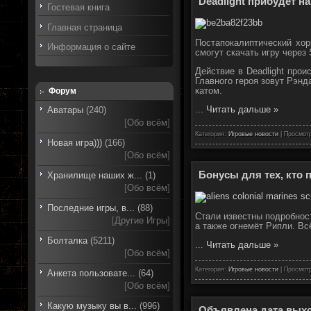
Deadlight прибудет н
Гостевая книга
Главная страница
Постапокалиптический хор
Информация о сайте
смогут скачать игру через
Действие в Deadlight про
Главного героя зовут Рэнд
катом.
Форум
...
Читать дальше »
Аватары
(240)
[
Обо всём
]
Категория:
Игровые новости
| Просмотр
Новая игра)))
(166)
[
Обо всём
]
Бонусы для тех, кто п
Хранилище наших ж...
(1)
[
Обо всём
]
Последние игры, в...
(88)
Стали известны подробнос
[
Другие Игры
]
а также огнемёт Рипли. Вс
Болталка
(5211)
...
Читать дальше »
[
Обо всём
]
Категория:
Игровые новости
| Просмотр
Анкета пользовате...
(64)
[
Обо всём
]
Какую музыку вы в...
(996)
Объявлена дата выход