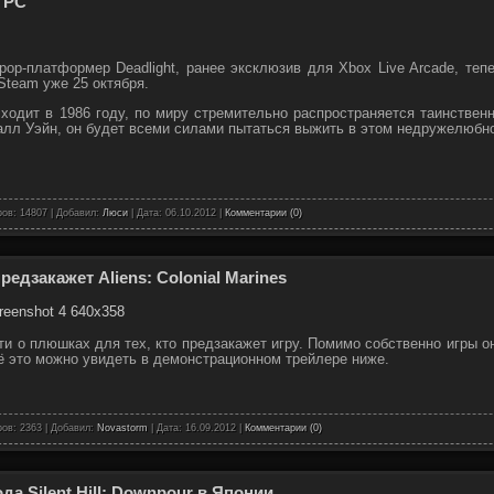
а PC
рор-платформер Deadlight, ранее эксклюзив для Xbox Live Arcade, те
 Steam уже 25 октября.
исходит в 1986 году, по миру стремительно распространяется таинстве
алл Уэйн, он будет всеми силами пытаться выжить в этом недружелюбном
ов: 14807 | Добавил:
Люси
| Дата:
06.10.2012
|
Комментарии (0)
редзакажет Aliens: Colonial Marines
ти о плюшках для тех, кто предзакажет игру. Помимо собственно игры 
ё это можно увидеть в демонстрационном трейлере ниже.
ов: 2363 | Добавил:
Novastorm
| Дата:
16.09.2012
|
Комментарии (0)
а Silent Hill: Downpour в Японии