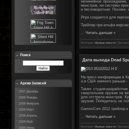
нелинейное прохождение, 
монстров, ни системы прок
и бесповоротная. Похоже, 
Игра создается для персон
Трейлер пре-альфа версии
...
Читать дальше »
Категория:
Игровые новости
| Просмотр
Поиск
Дата выхода Dead Spa
На пресс-конференции в Ке
а в США немного раньше - 
Архив Записей
Также студия-разработчи
2007 Декабрь
смертельное оружие на ве
для отстрела монстров. Кр
2008 Январь
оружия. Победитель не тол
2008 Февраль
GamesCom 2012 трейлер к 
2008 Март
2008 Апрель
...
Читать дальше »
2008 Май
Категория:
Игровые новости
| Просмотр
2008 Июнь