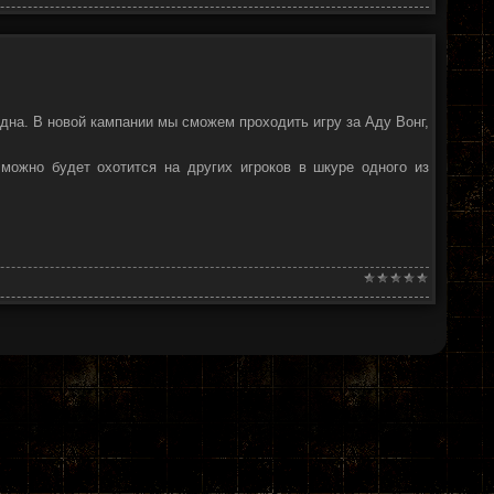
дна. В новой кампании мы сможем проходить игру за Аду Вонг,
 можно будет охотится на других игроков в шкуре одного из