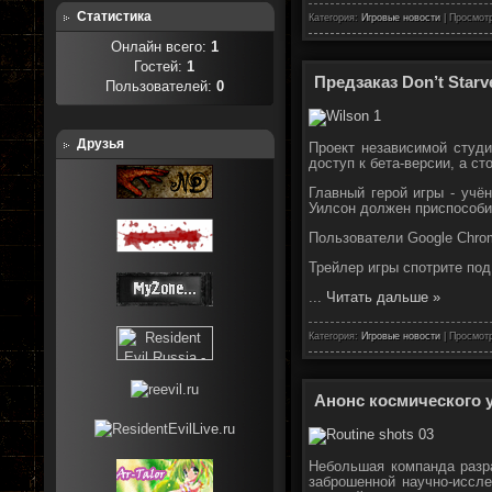
Статистика
Категория:
Игровые новости
| Просмотр
Онлайн всего:
1
Гостей:
1
Предзаказ Don’t Starv
Пользователей:
0
Друзья
Проект независимой студи
доступ к бета-версии, а ст
Главный герой игры - учё
Уилсон должен приспособи
Пользователи Google Chro
Трейлер игры спотрите под
...
Читать дальше »
Категория:
Игровые новости
| Просмотр
Анонс космического у
Небольшая компанда разра
заброшенной научно-иссле