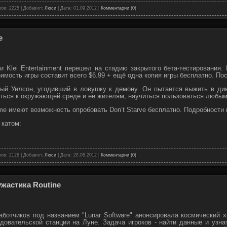
ов: 2225 | Добавил:
Люси
| Дата:
01.09.2012
|
Комментарии (0)
e
и Klei Entertainment перешел на стадию закрытого бета-тестирования
оимость игры составит всего $6.99 + ещё одна копия игры бесплатно. По
ный Уилсон, угодивший в ловушку к демону. Он пытается выжить в дик
ться к окружающей среде и ее жителям, научиться пользоваться любым
me имеют возможность опробовать Don’t Starve бесплатно. Подробности
 катом:
ов: 2126 | Добавил:
Люси
| Дата:
28.08.2012
|
Комментарии (0)
жастика Routine
ботчиков под названием "Lunar Software" анонсировала космический 
довательской станции на Луне. Задача игроков - найти данные и узна