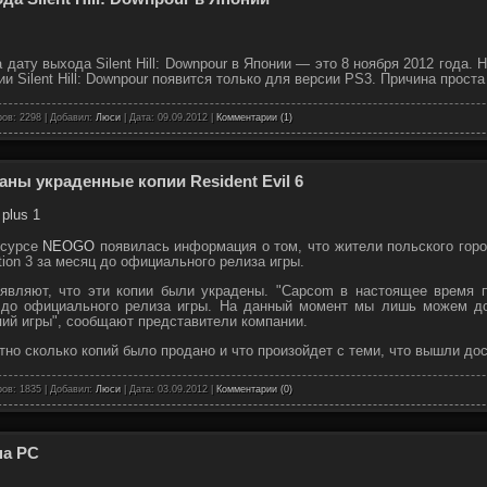
ату выхода Silent Hill: Downpour в Японии — это 8 ноября 2012 года. Не
ии Silent Hill: Downpour появится только для версии PS3. Причина прост
ов: 2298 | Добавил:
Люси
| Дата:
09.09.2012
|
Комментарии (1)
ны украденные копии Resident Evil 6
есурсе
NEOGO
появилась информация о том, что жители польского гор
ation 3 за месяц до официального релиза игры.
являют, что эти копии были украдены. "Capcom в настоящее время 
 до официального релиза игры. На данный момент мы лишь можем доб
пий игры", сообщают представители компании.
но сколько копий было продано и что произойдет с теми, что вышли до
ов: 1835 | Добавил:
Люси
| Дата:
03.09.2012
|
Комментарии (0)
на PC