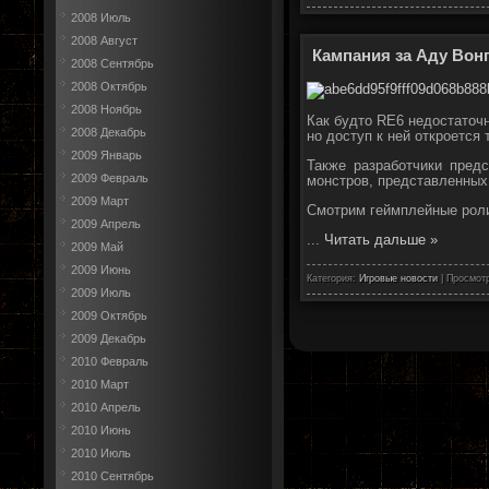
2008 Июль
2008 Август
Кампания за Аду Вонг
2008 Сентябрь
2008 Октябрь
2008 Ноябрь
Как будто RE6 недостаточн
2008 Декабрь
но доступ к ней откроется
2009 Январь
Также разработчики предс
2009 Февраль
монстров, представленных в
2009 Март
Смотрим геймплейные роли
2009 Апрель
...
Читать дальше »
2009 Май
2009 Июнь
Категория:
Игровые новости
| Просмотр
2009 Июль
2009 Октябрь
2009 Декабрь
2010 Февраль
2010 Март
2010 Апрель
2010 Июнь
2010 Июль
2010 Сентябрь