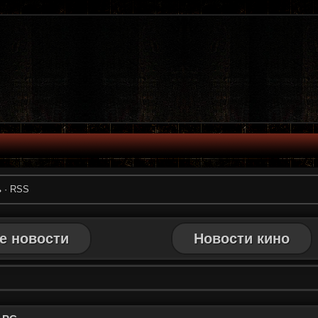
ь
·
RSS
е новости
Новости кино