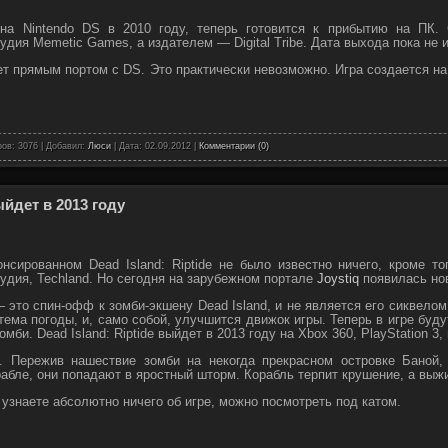
 на Nintendo DS в 2010 году, теперь готовится к прибытию на П
удия Memetic Games, а издателем — Digital Tribe. Дата выхода пока не 
дет прямым портом с DS. Это практически невозможно. Игра создается н
ов: 3076 | Добавил:
Люси
| Дата:
02.09.2012
|
Комментарии (0)
ыйдет в 2013 году
нсированном Dead Island: Riptide не было известно ничего, кроме то
тудия, Techland. Но сегодня на зарубежном портале
Joystiq
появилась нов
e — это спин-офф к зомби-экшену Dead Island, и не является его сиквел
тема погоды, и, само собой, улучшится движок игры. Теперь в игре буд
мби. Dead Island: Riptide выйдет в 2013 году на Xbox 360, PlayStation 3,
. Пережив нашествие зомби на некогда прекрасном островке Баной,
абле, они попадают в яростный шторм. Корабль терпит крушение, а выж
е узнаете абсолютно ничего об игре, можно посмотреть под катом.