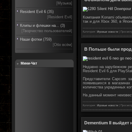
[
Музыка
]
Resident Evil 6
(35)
[
Resident Evil
]
Компания Konami объявила д
так и для Xbox 360, в Япон
Клипы и флешки на...
(3)
[
Творчество пользователей
]
Категория:
Игровые новости
| Просмотр
Наши фотки
(759)
[
Обо всём
]
В Польше были прода
Мини-Чат
Недавно на зарубежном р
Resident Evil 6 для PlaySt
Представители Capcom за
появившихся в магазинах
количества украденных ко
На данный момент неизвест
Категория:
Игровые новости
| Просмотр
Dementium II выйдет 