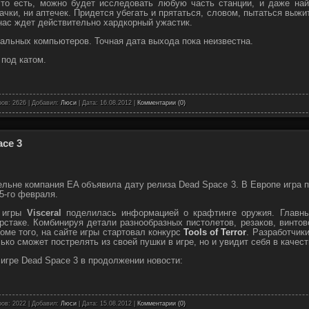
то есть, можно будет исследовать любую часть станции, и даже най
ачки, ни аптечек. Придется убегать и прятаться, словом, пытаться выж
нас ждет действительно хардкорный ужастик.
альных компьютеров. Точная дата выхода пока неизвестна.
 под катом.
ов: 2626 | Добавил:
Люси
| Дата:
16.08.2012
|
Комментарии (0)
ce 3
льне компания EA объявила дату релиза Dead Space 3. В Европе игра по
5-го февраля.
к игры
Visceral
поделилась информацией о крафтинге оружия. Главны
рстаке. Комбинируя детали разнообразных пистолетов, резаков, винтов
оме того, на сайте игры стартовал конкурс
Tools of Terror
. Разработчик
ько сможет пострелять из своей пушки в игре, но и увидит себя в качес
игре Dead Space 3 в продолжении новости:
ов: 2022 | Добавил:
Люси
| Дата:
15.08.2012
|
Комментарии (0)