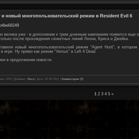
 и новый многопользовательский режим в Resident Evil 6
о велика уже - в дополнение к трем длинным кампаниям появится еще о
 только после прохождения сюжетных линий Леона, Криса и Джейка.
тавили новый многопользовательский режим "Agent Hunt", в котором
 игре. Ну прямо как режим "Versus" в Left 4 Dead.
ки в продолжении новости.
ов: 1053 | Добавил:
Люси
| Дата:
02.08.2012
|
Комментарии (0)
1
2
3
4
5
»