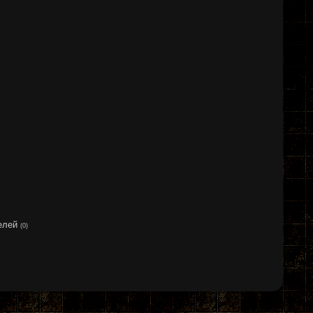
елей
(0)