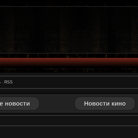
ь
·
RSS
е новости
Новости кино