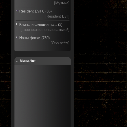
[
Музыка
]
Resident Evil 6
(35)
[
Resident Evil
]
Клипы и флешки на...
(3)
[
Творчество пользователей
]
Наши фотки
(759)
[
Обо всём
]
Мини-Чат