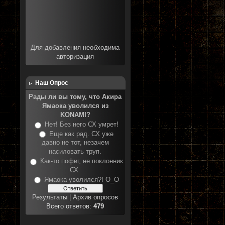
Для добавления необходима
авторизация
Наш Опрос
Рады ли вы тому, что Акира
Ямаока уволился из
KONAMI?
Нет! Без него СХ умрет!
Еще как рад. СХ уже
давно не тот, незачем
насиловать труп.
Как-то пофиг, не поклонник
СХ.
Ямаока уволился?! О_О
Результаты
|
Архив опросов
Всего ответов:
479