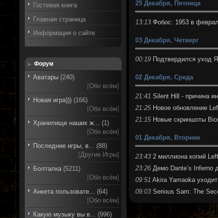
25 Декабря, Пятница
Гостевая книга
Главная страница
13:13
Фобос: 1953 в февра
Информация о сайте
03 Декабря, Четверг
00:19
Подтвердился уход Я
Форум
02 Декабря, Среда
Аватары
(240)
[
Обо всём
]
21:41
Silent Hill - причина
Новая игра)))
(166)
21:25
Новое обновление Lef
[
Обо всём
]
21:15
Новые скриншоты Bio
Хранилище наших ж...
(1)
[
Обо всём
]
01 Декабря, Вторник
Последние игры, в...
(88)
[
Другие Игры
]
23:43
2 миллиона копий Lef
23:26
Демо Dante’s Inferno
Болталка
(5211)
[
Обо всём
]
09:51
Akira Yamaoka уходи
09:03
Serious Sam: The Sec
Анкета пользовате...
(64)
[
Обо всём
]
Какую музыку вы в...
(996)