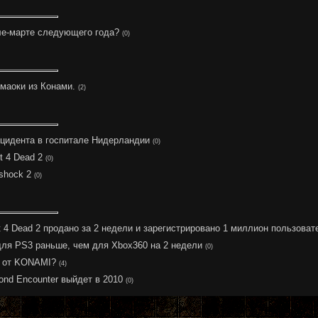
ле-марте следующего года?
(0)
маоки из Конами.
(2)
 инцидента в госпитале Нидерландии
(0)
t 4 Dead 2
(0)
shock 2
(0)
t 4 Dead 2 продано за 2 недели и зарегистрировано 1 миллион пользоват
 для PS3 раньше, чем для Xbox360 на 2 недели
(0)
т от KONAMI?
(4)
ond Encounter выйдет в 2010
(0)